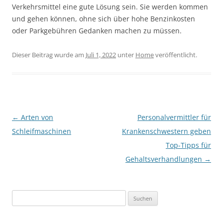
Verkehrsmittel eine gute Lösung sein. Sie werden kommen
und gehen können, ohne sich über hohe Benzinkosten
oder Parkgebühren Gedanken machen zu müssen.
Dieser Beitrag wurde am
Juli 1, 2022
unter
Home
veröffentlicht.
Beitrags-
←
Arten von
Personalvermittler für
Navigation
Schleifmaschinen
Krankenschwestern geben
Top-Tipps für
Gehaltsverhandlungen
→
Suchen
nach: