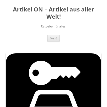
Artikel ON – Artikel aus aller
Welt!
Ratgeber für alles!
Zum
Menü
Inhalt
springen